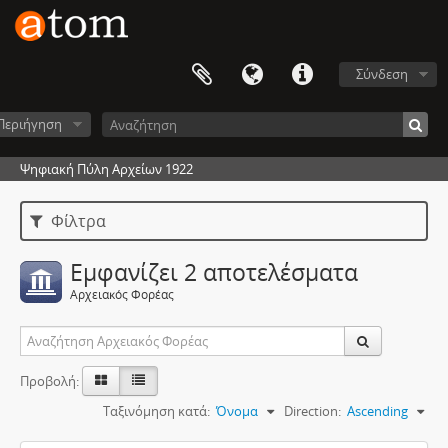
Σύνδεση
Περιήγηση
Ψηφιακή Πύλη Αρχείων 1922
Φίλτρα
Εμφανίζει 2 αποτελέσματα
Αρχειακός Φορέας
Προβολή:
Ταξινόμηση κατά:
Όνομα
Direction:
Ascending