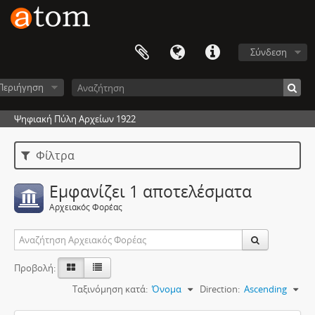
Σύνδεση
Περιήγηση
Ψηφιακή Πύλη Αρχείων 1922
Φίλτρα
Εμφανίζει 1 αποτελέσματα
Αρχειακός Φορέας
Προβολή:
Ταξινόμηση κατά:
Όνομα
Direction:
Ascending