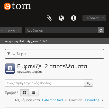
Σύνδεση
Περιήγηση
Ψηφιακή Πύλη Αρχείων 1922
Φίλτρα
Εμφανίζει 2 αποτελέσματα
Αρχειακός Φορέας
Προβολή:
Ταξινόμηση κατά:
Date modified
Direction:
Ascending