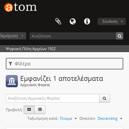
Σύνδεση
Περιήγηση
Ψηφιακή Πύλη Αρχείων 1922
Φίλτρα
Εμφανίζει 1 αποτελέσματα
Αρχειακός Φορέας
Προβολή:
Ταξινόμηση κατά:
Όνομα
Direction:
Descending