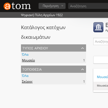
Περιήγηση
Ψηφιακή Πύλη Αρχείων 1922
Κατάλογος κατόχων
Α
δικαιωμάτων
τύπος αρχείου
ΌΛα
Μουσείο
1
τοποθεσία
ΌΛα
Μουσεί
Σκύρος
1
Μουσείο