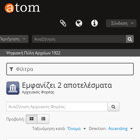
Σύνδεση
Περιήγηση
Ψηφιακή Πύλη Αρχείων 1922
Φίλτρα
Εμφανίζει 2 αποτελέσματα
Αρχειακός Φορέας
Προβολή:
Ταξινόμηση κατά:
Όνομα
Direction:
Ascending