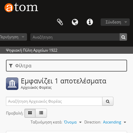
Σύνδεση
Περιήγηση
Ψηφιακή Πύλη Αρχείων 1922
Φίλτρα
Εμφανίζει 1 αποτελέσματα
Αρχειακός Φορέας
Προβολή:
Ταξινόμηση κατά:
Όνομα
Direction:
Ascending