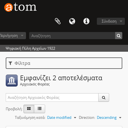
Σύνδεση
Περιήγηση
Ψηφιακή Πύλη Αρχείων 1922
Φίλτρα
Εμφανίζει 2 αποτελέσματα
Αρχειακός Φορέας
Προβολή:
Ταξινόμηση κατά:
Date modified
Direction:
Descending