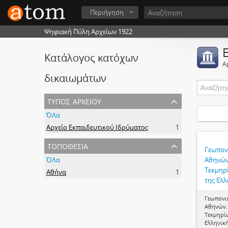
Περιήγηση
Ψηφιακή Πύλη Αρχείων 1922
Κατάλογος κατόχων
Α
δικαιωμάτων
τύπος αρχείου
ΌΛα
Αρχείο Εκπαιδευτικού Ιδρύματος
1
τοποθεσία
Γεωπον
ΌΛα
Αθηνών
Τεκμηρ
Αθήνα
1
της Ελλ
Γεωπονι
Αθηνών.
Τεκμηρίω
Ελληνικ