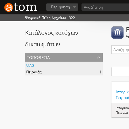
Περιήγηση
Ψηφιακή Πύλη Αρχείων 1922
Κατάλογος κατόχων
Α
δικαιωμάτων
τοποθεσία
ΌΛα
Πειραιάς
1
Ιστορι
Πειραι
Ιστορικ
Πειραιά