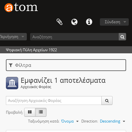
Σύνδεση
Περιήγηση
Ψηφιακή Πύλη Αρχείων 1922
Φίλτρα
Εμφανίζει 1 αποτελέσματα
Αρχειακός Φορέας
Προβολή:
Ταξινόμηση κατά:
Όνομα
Direction:
Descending