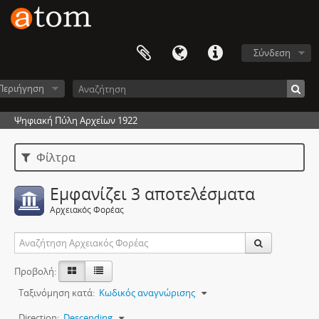
Σύνδεση
Περιήγηση
Ψηφιακή Πύλη Αρχείων 1922
Φίλτρα
Εμφανίζει 3 αποτελέσματα
Αρχειακός Φορέας
Προβολή:
Ταξινόμηση κατά:
Κωδικός αναγνώρισης
Direction:
Descending