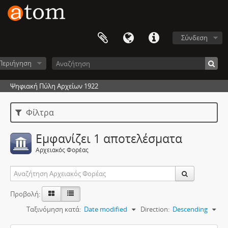
Σύνδεση
Περιήγηση
Ψηφιακή Πύλη Αρχείων 1922
Φίλτρα
Εμφανίζει 1 αποτελέσματα
Αρχειακός Φορέας
Προβολή:
Ταξινόμηση κατά:
Date modified
Direction:
Descending