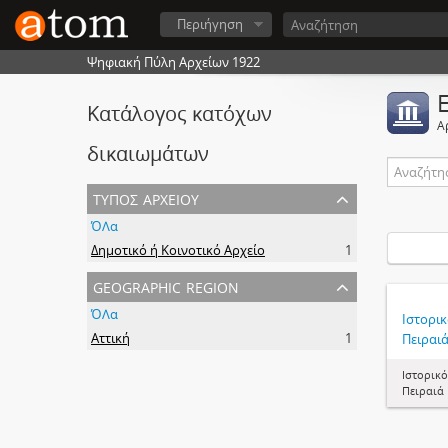
Περιήγηση
Ψηφιακή Πύλη Αρχείων 1922
Κατάλογος κατόχων
Α
δικαιωμάτων
τύπος αρχείου
ΌΛα
Δημοτικό ή Κοινοτικό Αρχείο
1
geographic region
ΌΛα
Ιστορι
Αττική
1
Πειραι
Ιστορικ
Πειραιά