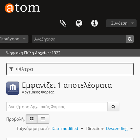
Σύνδεση
Περιήγηση
Ψηφιακή Πύλη Αρχείων 1922
Φίλτρα
Εμφανίζει 1 αποτελέσματα
Αρχειακός Φορέας
Προβολή:
Ταξινόμηση κατά:
Date modified
Direction:
Descending