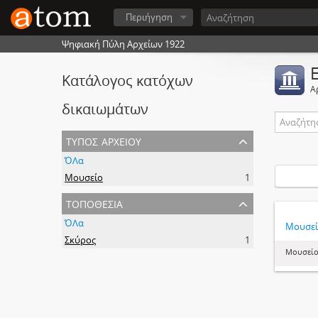
Περιήγηση
Ψηφιακή Πύλη Αρχείων 1922
Κατάλογος κατόχων
Α
δικαιωμάτων
τύπος αρχείου
ΌΛα
Μουσείο
1
τοποθεσία
ΌΛα
Μουσεί
Σκύρος
1
Μουσείο