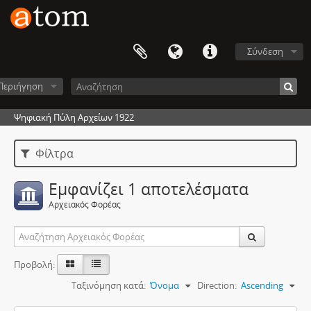
Σύνδεση
Περιήγηση
Ψηφιακή Πύλη Αρχείων 1922
Φίλτρα
Εμφανίζει 1 αποτελέσματα
Αρχειακός Φορέας
Προβολή:
Ταξινόμηση κατά:
Όνομα
Direction:
Ascending