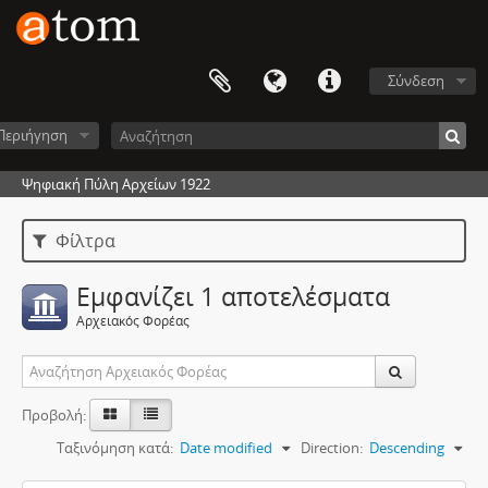
Σύνδεση
Περιήγηση
Ψηφιακή Πύλη Αρχείων 1922
Φίλτρα
Εμφανίζει 1 αποτελέσματα
Αρχειακός Φορέας
Προβολή:
Ταξινόμηση κατά:
Date modified
Direction:
Descending