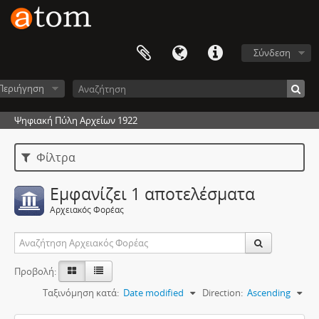
Σύνδεση
Περιήγηση
Ψηφιακή Πύλη Αρχείων 1922
Φίλτρα
Εμφανίζει 1 αποτελέσματα
Αρχειακός Φορέας
Προβολή:
Ταξινόμηση κατά:
Date modified
Direction:
Ascending