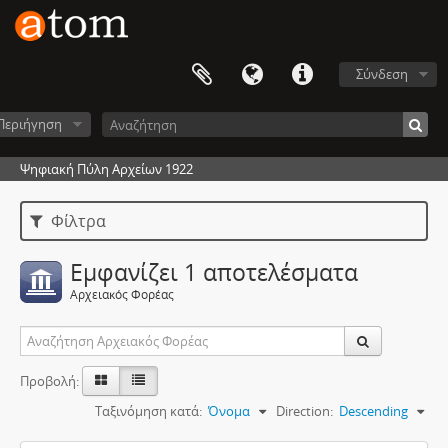
Σύνδεση
Περιήγηση
Ψηφιακή Πύλη Αρχείων 1922
Φίλτρα
Εμφανίζει 1 αποτελέσματα
Αρχειακός Φορέας
Προβολή:
Ταξινόμηση κατά:
Όνομα
Direction:
Descending