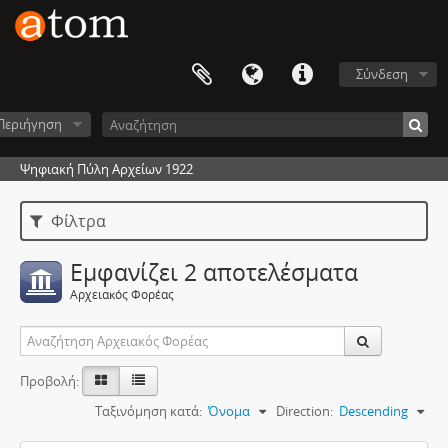
Σύνδεση
Περιήγηση
Ψηφιακή Πύλη Αρχείων 1922
Φίλτρα
Εμφανίζει 2 αποτελέσματα
Αρχειακός Φορέας
Προβολή:
Ταξινόμηση κατά:
Όνομα
Direction:
Descending