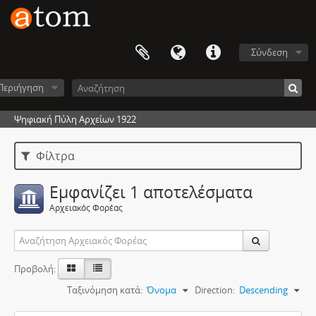
Σύνδεση
Περιήγηση
Ψηφιακή Πύλη Αρχείων 1922
Φίλτρα
Εμφανίζει 1 αποτελέσματα
Αρχειακός Φορέας
Προβολή:
Ταξινόμηση κατά:
Όνομα
Direction:
Descending