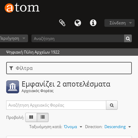
Σύνδεση
Περιήγηση
Ψηφιακή Πύλη Αρχείων 1922
Φίλτρα
Εμφανίζει 2 αποτελέσματα
Αρχειακός Φορέας
Προβολή:
Ταξινόμηση κατά:
Όνομα
Direction:
Descending