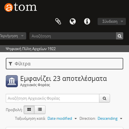
Σύνδεση
Περιήγηση
Ψηφιακή Πύλη Αρχείων 1922
Φίλτρα
Εμφανίζει 23 αποτελέσματα
Αρχειακός Φορέας
Προβολή:
Ταξινόμηση κατά:
Date modified
Direction:
Descending