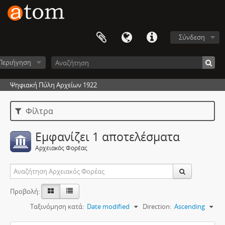
Σύνδεση
Περιήγηση
Ψηφιακή Πύλη Αρχείων 1922
Φίλτρα
Εμφανίζει 1 αποτελέσματα
Αρχειακός Φορέας
Προβολή:
Ταξινόμηση κατά:
Date modified
Direction:
Ascending