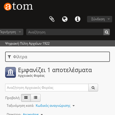
Σύνδεση
Περιήγηση
Ψηφιακή Πύλη Αρχείων 1922
Φίλτρα
Εμφανίζει 1 αποτελέσματα
Αρχειακός Φορέας
Προβολή:
Ταξινόμηση κατά:
Κωδικός αναγνώρισης
Direction:
Ascending