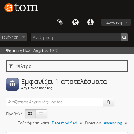
Σύνδεση
Περιήγηση
Ψηφιακή Πύλη Αρχείων 1922
Φίλτρα
Εμφανίζει 1 αποτελέσματα
Αρχειακός Φορέας
Προβολή:
Ταξινόμηση κατά:
Date modified
Direction:
Ascending