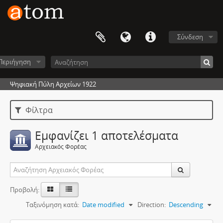
Σύνδεση
Περιήγηση
Ψηφιακή Πύλη Αρχείων 1922
Φίλτρα
Εμφανίζει 1 αποτελέσματα
Αρχειακός Φορέας
Προβολή:
Ταξινόμηση κατά:
Date modified
Direction:
Descending