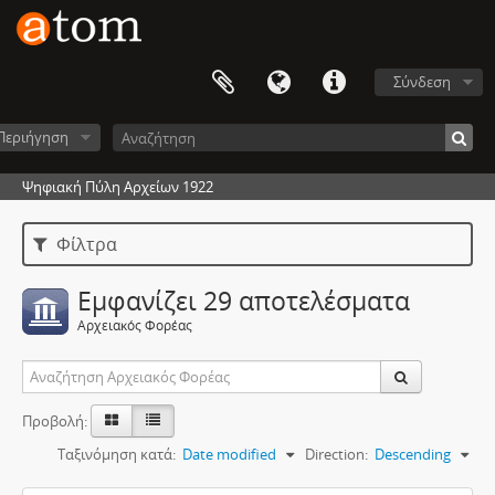
Σύνδεση
Περιήγηση
Ψηφιακή Πύλη Αρχείων 1922
Φίλτρα
Εμφανίζει 29 αποτελέσματα
Αρχειακός Φορέας
Προβολή:
Ταξινόμηση κατά:
Date modified
Direction:
Descending