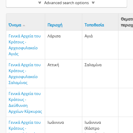
Advanced search options
Θεματ
Όνομα
Περιοχή
Τοποθεσία
περιο
Γενικά Αρχεία του
Λάρισα
Αγιά
Κράτους -
Αρχειοφυλακείο
Αγιάς
Γενικά Αρχεία του
Αττική
Σαλαμίνα
Κράτους -
Αρχειοφυλακείο
Σαλαμίνας
Γενικά Αρχεία του
Κράτους -
Διεύθυνση
Αρχείων Κέρκυρας
Γενικά Αρχεία του
Ιωάννινα
Ιωάννινα
Κράτους -
(Κάστρο