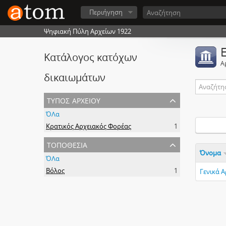
Περιήγηση
Ψηφιακή Πύλη Αρχείων 1922
Κατάλογος κατόχων
Α
δικαιωμάτων
τύπος αρχείου
ΌΛα
Κρατικός Αρχειακός Φορέας
1
τοποθεσία
Όνομα
ΌΛα
Βόλος
1
Γενικά 