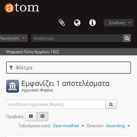
Σύνδεση
Περιήγηση
Ψηφιακή Πύλη Αρχείων 1922
Φίλτρα
Εμφανίζει 1 αποτελέσματα
Αρχειακός Φορέας
Προβολή:
Ταξινόμηση κατά:
Date modified
Direction:
Ascending