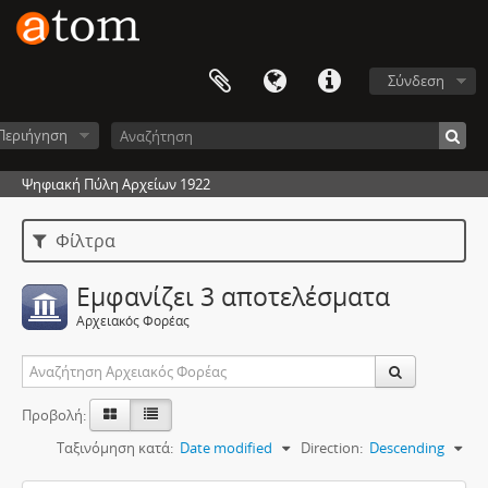
Σύνδεση
Περιήγηση
Ψηφιακή Πύλη Αρχείων 1922
Φίλτρα
Εμφανίζει 3 αποτελέσματα
Αρχειακός Φορέας
Προβολή:
Ταξινόμηση κατά:
Date modified
Direction:
Descending