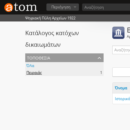
Περιήγηση
Ψηφιακή Πύλη Αρχείων 1922
Κατάλογος κατόχων
Α
δικαιωμάτων
τοποθεσία
ΌΛα
Πειραιάς
1
Όνομα
Ιστορικ