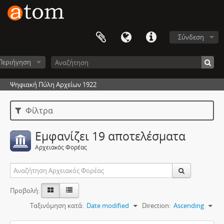
Σύνδεση
Περιήγηση
Ψηφιακή Πύλη Αρχείων 1922
Φίλτρα
Εμφανίζει 19 αποτελέσματα
Αρχειακός Φορέας
Προβολή:
Ταξινόμηση κατά:
Date modified
Direction:
Ascending