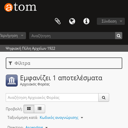
Σύνδεση
Περιήγηση
Ψηφιακή Πύλη Αρχείων 1922
Φίλτρα
Εμφανίζει 1 αποτελέσματα
Αρχειακός Φορέας
Προβολή:
Ταξινόμηση κατά:
Κωδικός αναγνώρισης
Direction:
Ascending