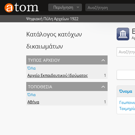
Περιήγηση
Ψηφιακή Πύλη Αρχείων 1922
Κατάλογος κατόχων
Α
δικαιωμάτων
τύπος αρχείου
ΌΛα
Αρχείο Εκπαιδευτικού Ιδρύματος
1
τοποθεσία
Όνομα
ΌΛα
Αθήνα
1
Γεωπονι
Τεκμηρίω