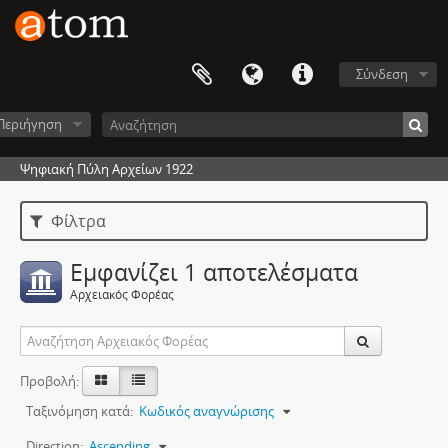
Σύνδεση
Περιήγηση
Ψηφιακή Πύλη Αρχείων 1922
Φίλτρα
Εμφανίζει 1 αποτελέσματα
Αρχειακός Φορέας
Προβολή:
Ταξινόμηση κατά:
Κωδικός αναγνώρισης
Direction:
Ascending