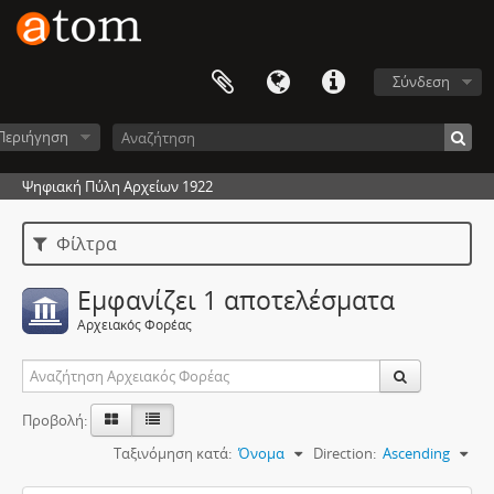
Σύνδεση
Περιήγηση
Ψηφιακή Πύλη Αρχείων 1922
Φίλτρα
Εμφανίζει 1 αποτελέσματα
Αρχειακός Φορέας
Προβολή:
Ταξινόμηση κατά:
Όνομα
Direction:
Ascending