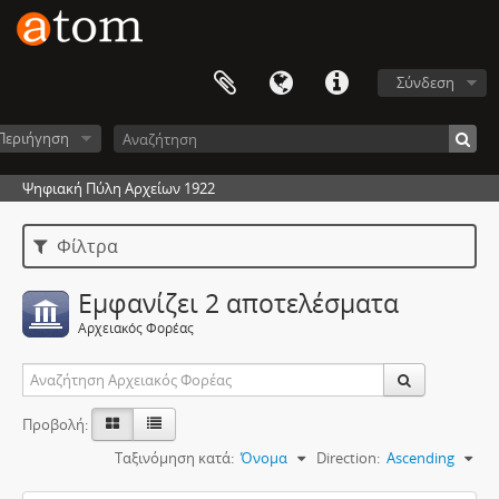
Σύνδεση
Περιήγηση
Ψηφιακή Πύλη Αρχείων 1922
Φίλτρα
Εμφανίζει 2 αποτελέσματα
Αρχειακός Φορέας
Προβολή:
Ταξινόμηση κατά:
Όνομα
Direction:
Ascending