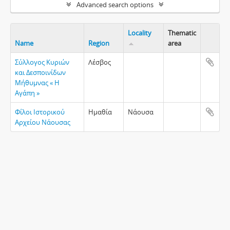
Advanced search options
Locality
Thematic
Name
Region
area
Clipboa
Σύλλογος Κυριών
Λέσβος
και Δεσποινίδων
Μήθυμνας « Η
Αγάπη »
Φίλοι Ιστορικού
Ημαθία
Νάουσα
Αρχείου Νάουσας