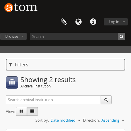
Log in
Browse
Filters
Showing 2 results
Archival institution
View:
Sort by:
Date modified
Direction:
Ascending