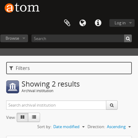
Log in
Browse
Filters
Showing 2 results
Archival institution
View:
Sort by:
Date modified
Direction:
Ascending