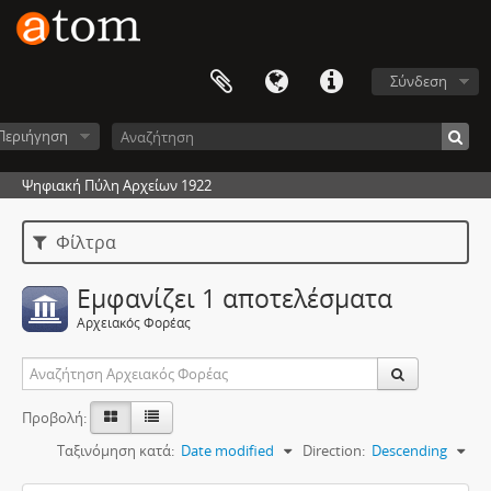
Σύνδεση
Περιήγηση
Ψηφιακή Πύλη Αρχείων 1922
Φίλτρα
Εμφανίζει 1 αποτελέσματα
Αρχειακός Φορέας
Προβολή:
Ταξινόμηση κατά:
Date modified
Direction:
Descending