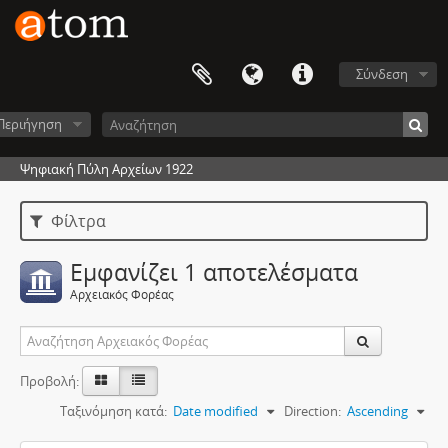
Σύνδεση
Περιήγηση
Ψηφιακή Πύλη Αρχείων 1922
Φίλτρα
Εμφανίζει 1 αποτελέσματα
Αρχειακός Φορέας
Προβολή:
Ταξινόμηση κατά:
Date modified
Direction:
Ascending