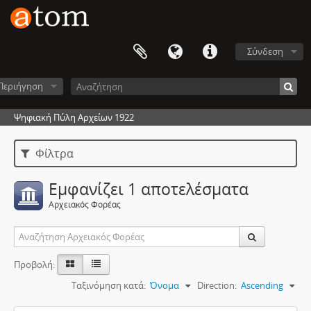
Σύνδεση
Περιήγηση
Ψηφιακή Πύλη Αρχείων 1922
Φίλτρα
Εμφανίζει 1 αποτελέσματα
Αρχειακός Φορέας
Προβολή:
Ταξινόμηση κατά:
Όνομα
Direction:
Ascending