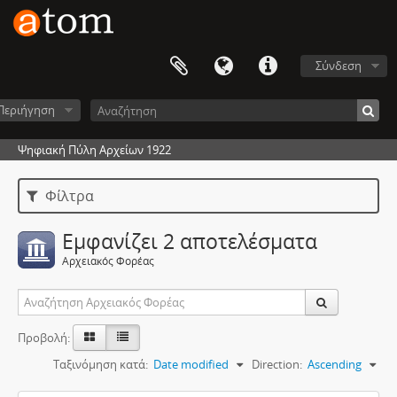
Σύνδεση
Περιήγηση
Ψηφιακή Πύλη Αρχείων 1922
Φίλτρα
Εμφανίζει 2 αποτελέσματα
Αρχειακός Φορέας
Προβολή:
Ταξινόμηση κατά:
Date modified
Direction:
Ascending