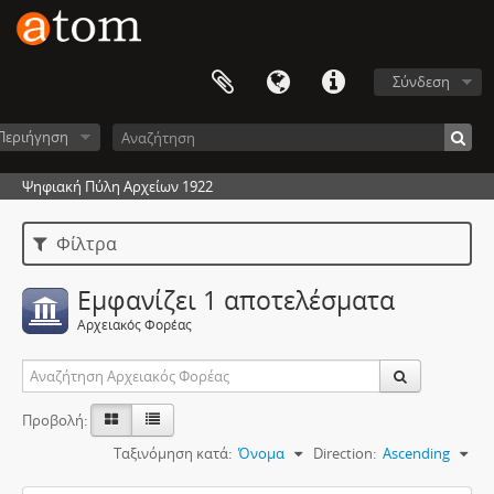
Σύνδεση
Περιήγηση
Ψηφιακή Πύλη Αρχείων 1922
Φίλτρα
Εμφανίζει 1 αποτελέσματα
Αρχειακός Φορέας
Προβολή:
Ταξινόμηση κατά:
Όνομα
Direction:
Ascending