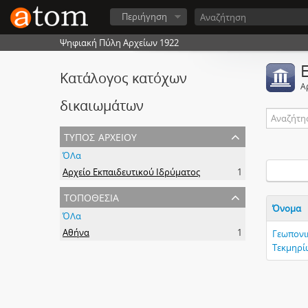
Περιήγηση
Ψηφιακή Πύλη Αρχείων 1922
Κατάλογος κατόχων
Α
δικαιωμάτων
τύπος αρχείου
ΌΛα
Αρχείο Εκπαιδευτικού Ιδρύματος
1
τοποθεσία
Όνομα
ΌΛα
Αθήνα
1
Γεωπονι
Τεκμηρίω