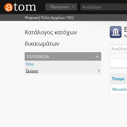
Περιήγηση
Ψηφιακή Πύλη Αρχείων 1922
Κατάλογος κατόχων
Α
δικαιωμάτων
τοποθεσία
ΌΛα
Σκύρος
1
Όνομα
Μουσείο