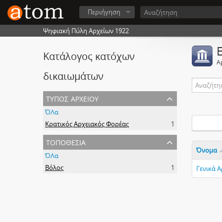
Περιήγηση
Ψηφιακή Πύλη Αρχείων 1922
Κατάλογος κατόχων
Α
δικαιωμάτων
τύπος αρχείου
ΌΛα
Κρατικός Αρχειακός Φορέας
1
τοποθεσία
Όνομα
ΌΛα
Βόλος
1
Γενικά 