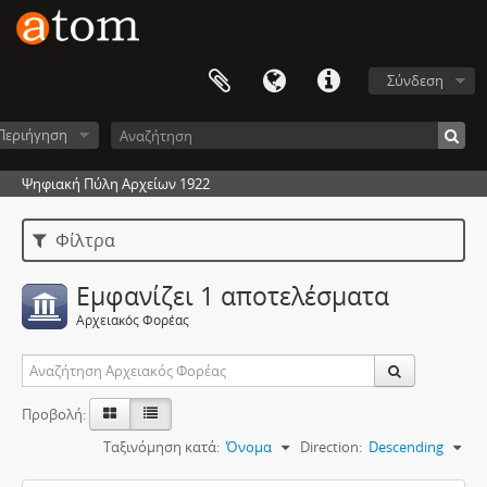
Σύνδεση
Περιήγηση
Ψηφιακή Πύλη Αρχείων 1922
Φίλτρα
Εμφανίζει 1 αποτελέσματα
Αρχειακός Φορέας
Προβολή:
Ταξινόμηση κατά:
Όνομα
Direction:
Descending